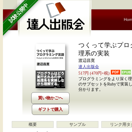
試験公開中
Ho
つくって学ぶプログラ
理系の実装
渡辺昌寛
達人出版会
517円 (470円+税)
プログラミングをより深く理
のサブセットをRubyで実
分かります。
ギフトで購入
概要
サンプル
リンク用タ