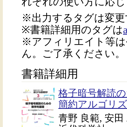
れぞれの使い方に応じ
※出力するタグは変更
※書籍詳細用のタグは
※アフィリエイト等は
ん。ご了承ください。
書籍詳細用
格子暗号解読の
簡約アルゴリズ
青野 良範, 安田