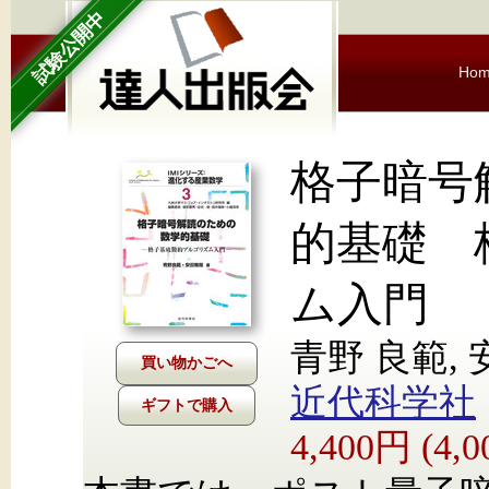
試験公開中
Ho
格子暗号
的基礎 
ム入門
青野 良範, 
近代科学社
ギフトで購入
4,400円 (4