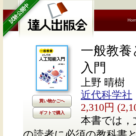
試験公開中
Ho
一般教養
入門
上野 晴樹
近代科学社
2,310円 (2
ギフトで購入
本書では，
の読者に必須の教科書と