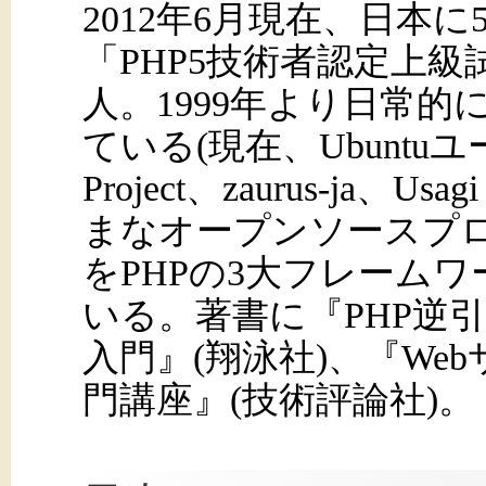
2012年6月現在、日本
「PHP5技術者認定上級
人。1999年より日常的にG
ている(現在、Ubuntuユー
Project、zaurus-ja、Us
まなオープンソースプロジ
をPHPの3大フレーム
いる。著書に『PHP逆引きレ
入門』(翔泳社)、『We
門講座』(技術評論社)。