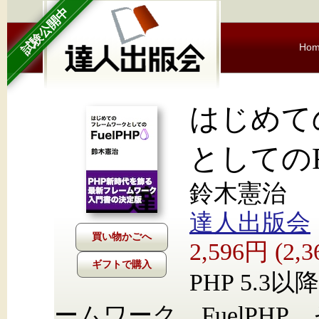
試験公開中
Ho
はじめて
としてのFu
鈴木憲治
達人出版会
2,596円 (2
ギフトで購入
PHP 5.
ームワーク、FuelPH