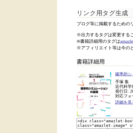
リンク用タグ生成
ブログ等に掲載するための
※出力するタグは変更する
※書籍詳細用のタグは
amazle
※アフィリエイト等は今の
書籍詳細用
確率的シ
手塚 集
近代科学
発行日: 20
対応フォーマ
詳細を見