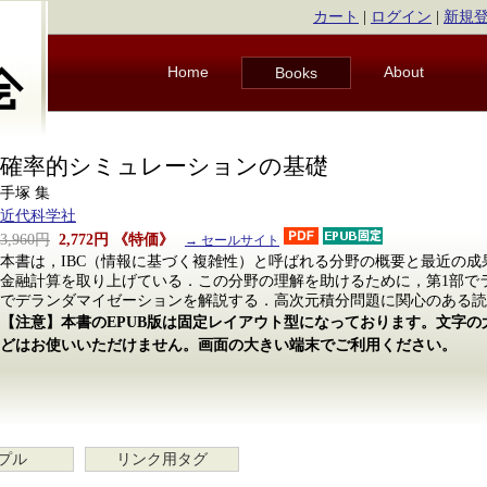
カート
|
ログイン
|
新規
Home
About
Books
確率的シミュレーションの基礎
手塚 集
近代科学社
3,960円
2,772円
《特価》
→ セールサイト
本書は，IBC（情報に基づく複雑性）と呼ばれる分野の概要と最近の
金融計算を取り上げている．この分野の理解を助けるために，第1部で
でデランダマイゼーションを解説する．高次元積分問題に関心のある読
【注意】本書のEPUB版は固定レイアウト型になっております。文字
どはお使いいただけません。画面の大きい端末でご利用ください。
プル
リンク用タグ