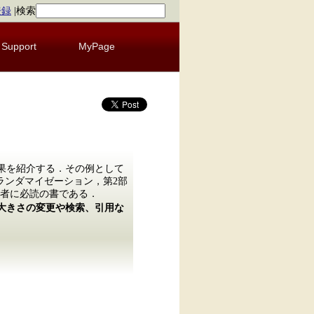
登録
|
検索
Support
MyPage
成果を紹介する．その例として
ランダマイゼーション，第2部
者に必読の書である．
の大きさの変更や検索、引用な