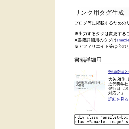
リンク用タグ生成
ブログ等に掲載するための
※出力するタグは変更する
※書籍詳細用のタグは
amazle
※アフィリエイト等は今の
書籍詳細用
数理物理と
大矢 雅則,
近代科学社
発行日: 2016
対応フォーマッ
詳細を見る