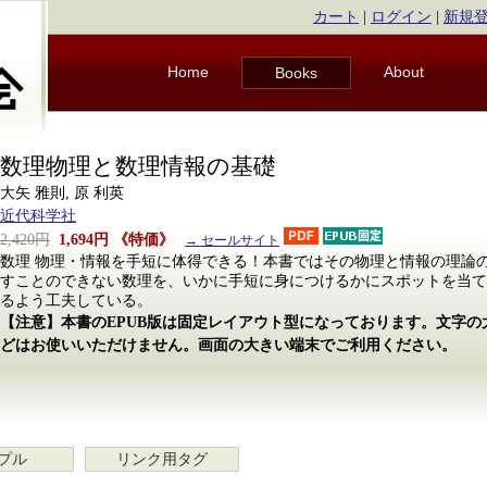
カート
|
ログイン
|
新規
Home
About
Books
数理物理と数理情報の基礎
大矢 雅則, 原 利英
近代科学社
2,420円
1,694円
《特価》
→ セールサイト
数理 物理・情報を手短に体得できる！本書ではその物理と情報の理論
すことのできない数理を、いかに手短に身につけるかにスポットを当て
るよう工夫している。
【注意】本書のEPUB版は固定レイアウト型になっております。文字
どはお使いいただけません。画面の大きい端末でご利用ください。
プル
リンク用タグ