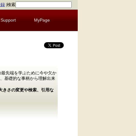
登録
|
検索
Support
MyPage
の最先端を学ぶために今や欠か
、基礎的な事柄から理解出来
の大きさの変更や検索、引用な