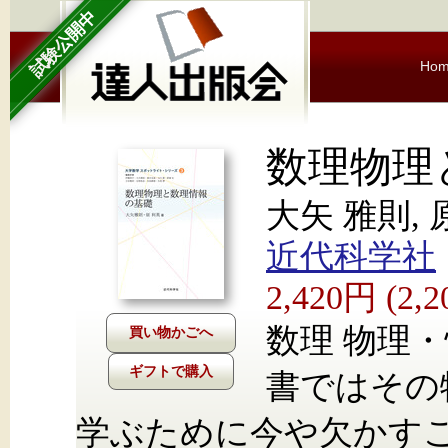
試験公開中
Ho
数理物理
大矢 雅則, 
近代科学社
2,420円 (2
数理 物理
ギフトで購入
書ではその
学ぶために今や欠かす