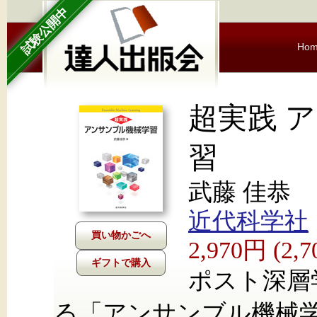
試験公開中
Ho
超実践 
習
武藤 佳恭
近代科学社
2,970円 (2
ギフトで購入
ポスト深層
る「アンサンブル機械