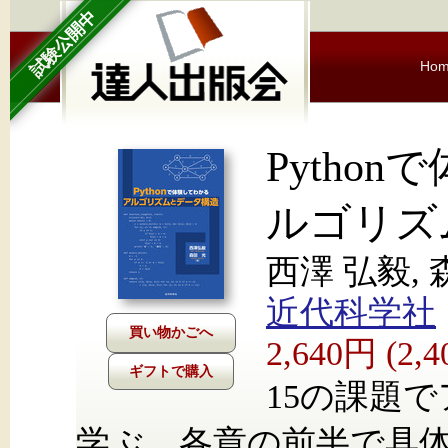
試験公開中
Ho
Pytho
ルゴリズ
西澤 弘毅, 
近代科学社
2,640円 (2
ギフトで購入
15の課題
学ぶ。各章の前半で具