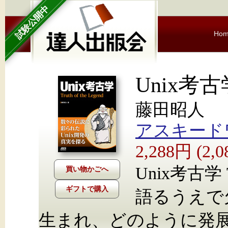
試験公開中
Ho
Unix考古
藤田昭人
アスキード
2,288円 (2
Unix考古学 T
ギフトで購入
語るうえで
生まれ、どのように発