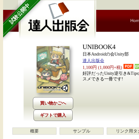
試験公開中
Ho
UNIBOOK4
日本Androidの会Unity部
達人出版会
1,100円 (1,000円+税)
好評だったUnity逆引き&T
スメできる一冊です!
ギフトで購入
概要
サンプル
リンク用タ