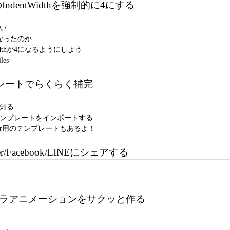
のIndentWidthを強制的に4にする
らい
8になったのか
Widthが4になるようにしよう
les
レートでらくらく補完
を知る
テンプレートをインポートする
eSharper用のテンプレートもあるよ！
/Facebook/LINEにシェアする
パラパラアニメーションをサクッと作る