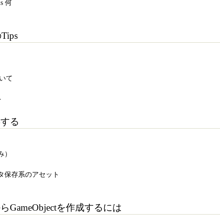
is 何
Tips
ついて
ト
存する
rのみ）
るデータ保存系のアセット
GameObjectを作成するには