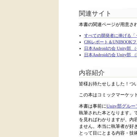
関連サイト
本書の関連ページが用意さ
すべての開発者に捧げる「う
C86レポート＆UNIBOO
日本Androidの会 Unity
日本Androidの会 Unity部 
内容紹介
皆様お待たせしました！つい
この本はコミックマーケット
本書は事前に
Unity部グルー
執筆された本となります。
を見ればわかりますが、内
ません。本当に執筆者が好
とって目にとまる内容・技