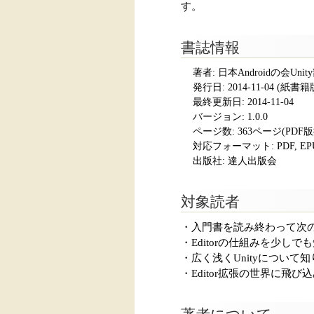
す。
書誌情報
著者: 日本Androidの会Unit
発行日:
2014-11-04
(紙書籍版発
最終更新日: 2014-11-04
バージョン: 1.0.0
ページ数:
363ページ(PDF
対応フォーマット:
PDF, E
出版社: 達人出版会
対象読者
・入門書を読み終わって次
・Editorの仕組みを少しで
・広く浅くUnityについて
・Editor拡張の世界に飛び