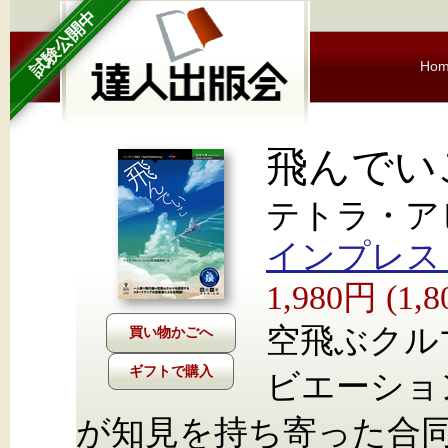
試験公開中
Ho
飛んでい
テトラ・ア
インプレス Nex
1,980円 (1
空飛ぶクル
ギフトで購入
ビエーショ
が知見を持ち寄った合同誌で