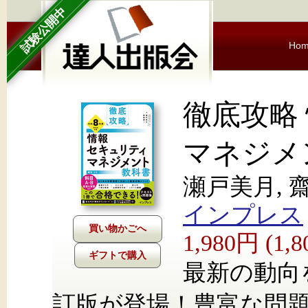
試験公開中
Ho
徹底攻略
マネジメ
瀬戸美月, 
インプレス
1,980円 (1
ギフトで購入
最新の動向
訂版が登場！豊富な問