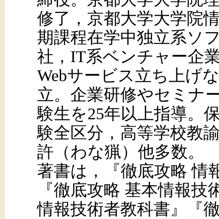
修了，京都大学大学院
期課程在学中独立系ソ
社，IT系ベンチャー企
Webサービス立ち上げ
立。企業研修やセミナ
験生を25年以上指導。
験全区分，高等学校教
許（わな猟）他多数。
著書は，『徹底攻略 情
『徹底攻略 基本情報技
情報技術者教科書』『徹