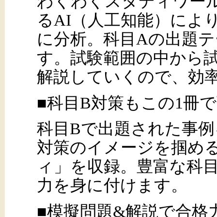
わくわくスタディワー
るAI（人工知能）によ
に分析。科目Aの出題
す。試験範囲の中から
解説していくので、効
■科目B対策もこの1冊
科目Bで出題された事
対策のイメージを掴め
ィ」を収録。豊富な科
力を身に付けます。
■模擬問題&解説で合格