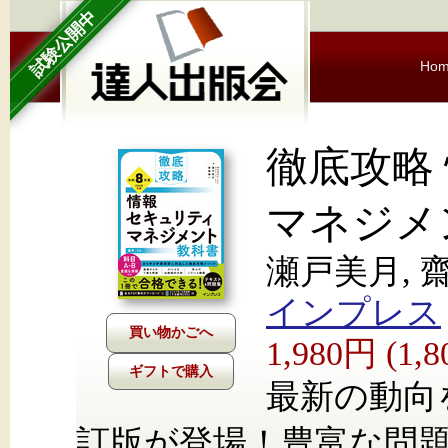
試験公開中
Ho
徹底攻略
マネジメ
瀬戸美月, 
インプレス
1,980円 (1
ギフトで購入
最新の動向
訂版が登場！豊富な問