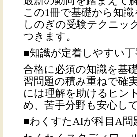
最新の動向を踏まえて
この1冊で基礎から知
しのぎの受験テクニッ
つきます。
■知識が定着しやすい丁
合格に必須の知識を基
習問題の積み重ねで確
には理解を助けるヒン
め、苦手分野も安心し
■わくすたAIが科目A