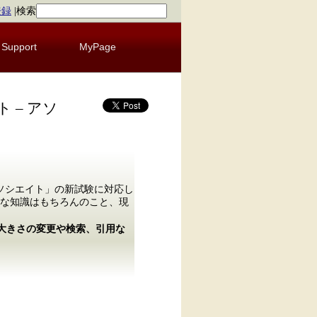
登録
|
検索
Support
MyPage
 – アソ
 アソシエイト」の新試験に対応し
な知識はもちろんのこと、現
の大きさの変更や検索、引用な