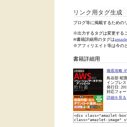
リンク用タグ生成
ブログ等に掲載するための
※出力するタグは変更する
※書籍詳細用のタグは
amazle
※アフィリエイト等は今の
書籍詳細用
徹底攻略 
鳥谷部 昭寛
インプレス
発行日: 2019
対応フォーマッ
詳細を見る