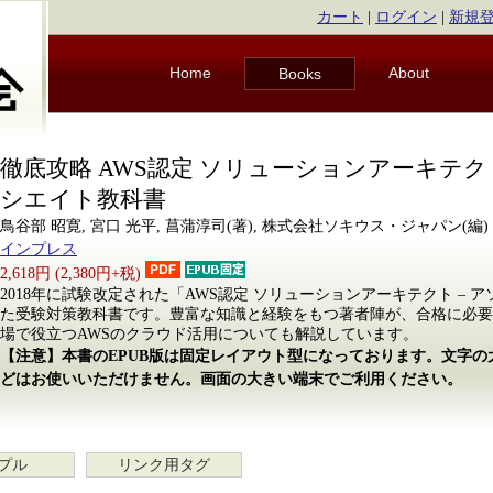
カート
|
ログイン
|
新規
Home
About
Books
徹底攻略 AWS認定 ソリューションアーキテクト
シエイト教科書
鳥谷部 昭寛, 宮口 光平, 菖蒲淳司(著), 株式会社ソキウス・ジャパン(編)
インプレス
2,618円 (2,380円+税)
2018年に試験改定された「AWS認定 ソリューションアーキテクト –
た受験対策教科書です。豊富な知識と経験をもつ著者陣が、合格に必要
場で役立つAWSのクラウド活用についても解説しています。
【注意】本書のEPUB版は固定レイアウト型になっております。文字
どはお使いいただけません。画面の大きい端末でご利用ください。
プル
リンク用タグ