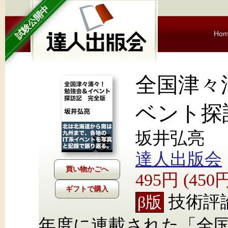
試験公開中
Ho
全国津々
ベント探
坂井弘亮
達人出版会
495円 (45
ギフトで購入
技術評論社
β版
年度に連載された「全