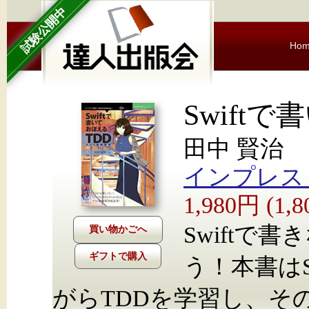
試験公開中
Ho
Swift
田中 賢治
インプレス Nex
1,980円 (1
Swiftで
ギフトで購入
う！本書はS
がらTDDを学習し、そ