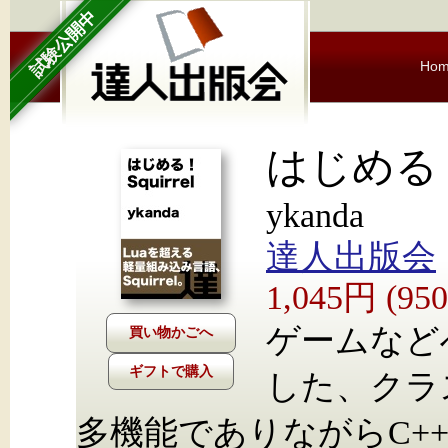
試験公開中
Ho
はじめる！ S
ykanda
達人出版会
1,045円 (9
ゲームなど
ギフトで購入
した、クラ
多機能でありながらC++