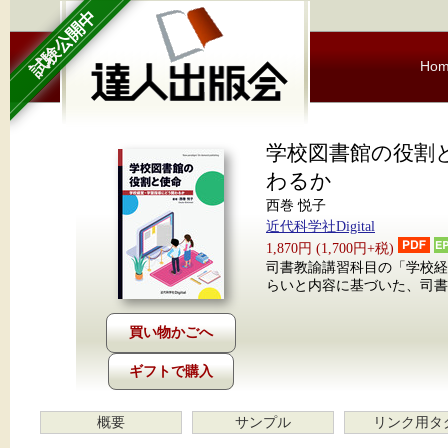
試験公開中
Ho
学校図書館の役割
わるか
西巻 悦子
近代科学社Digital
1,870円 (1,700円+税)
司書教諭講習科目の「学校経
らいと内容に基づいた、司書
ギフトで購入
概要
サンプル
リンク用タ