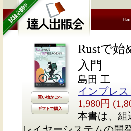
試験公開中
Ho
Rustで
入門
島田 工
インプレス Nex
1,980円 (1
ギフトで購入
本書は、組
レイヤーシステムの開