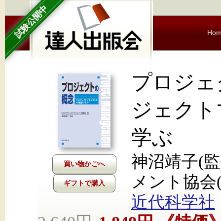
試験公開中
Ho
プロジェ
ジェクト
学ぶ
神沼靖子(監
メント協会(
ギフトで購入
近代科学社