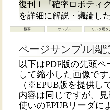
復刊！『確率ロボティ
を詳細に解説・議論し
概要
サンプル
リンク用タ
ページサンプル閲
以下はPDF版の先頭
して縮小した画像です
（※EPUB版を提供
内容は同じですが、見
使いのEPUBリーダ