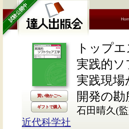
試験公開中
Ho
トップエ
実践的ソ
実践現場
開発の勘
ギフトで購入
石田晴久(監修
近代科学社