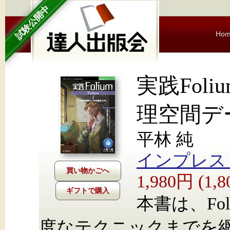
試験公開中
Ho
実践Foli
理空間デ
平林 純
インプレス Nex
1,980円 (1
ギフトで購入
本書は、Fo
度なテクニックまでを