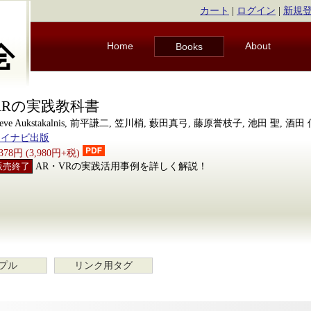
カート
|
ログイン
|
新規
Home
About
Books
ARの実践教科書
teve Aukstakalnis, 前平謙二, 笠川梢, 藪田真弓, 藤原誉枝子, 池田 聖, 酒
マイナビ出版
,378円 (3,980円+税)
販売終了
AR・VRの実践活用事例を詳しく解説！
プル
リンク用タグ