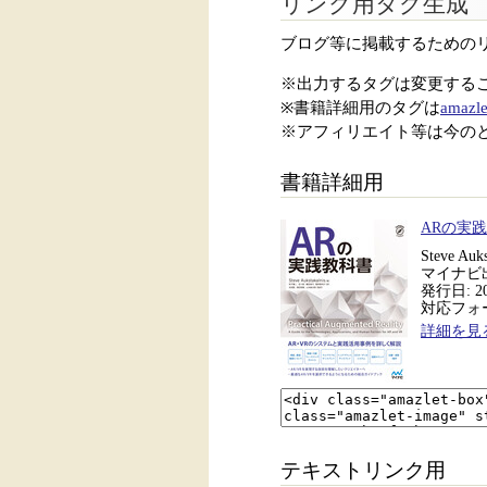
リンク用タグ生成
ブログ等に掲載するための
※出力するタグは変更する
※書籍詳細用のタグは
amazle
※アフィリエイト等は今の
書籍詳細用
ARの実
Steve 
マイナビ
発行日: 20
対応フォー
詳細を見
テキストリンク用