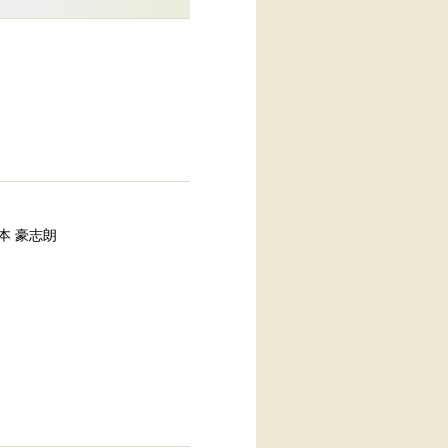
。
 山本 豪志朗