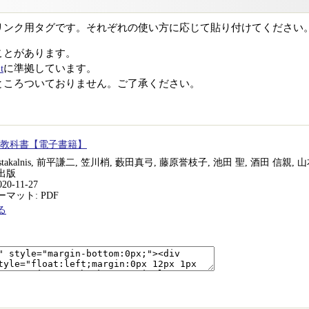
リンク用タグです。それぞれの使い方に応じて貼り付けてください
ことがあります。
t
に準拠しています。
ところついておりません。ご了承ください。
践教科書【電子書籍】
Aukstakalnis, 前平謙二, 笠川梢, 藪田真弓, 藤原誉枝子, 池田 聖, 酒田 信親,
出版
20-11-27
マット: PDF
る