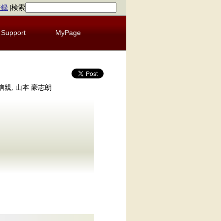
登録
|
検索
Support
MyPage
田 信親, 山本 豪志朗