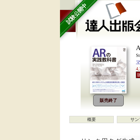
試験公開中
S
4
販売終了
概要
サン