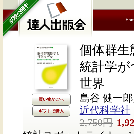
試験公開中
Ho
個体群生
統計学が
世界
島谷 健一郎
近代科学社
ギフトで購入
2,750円
1,9