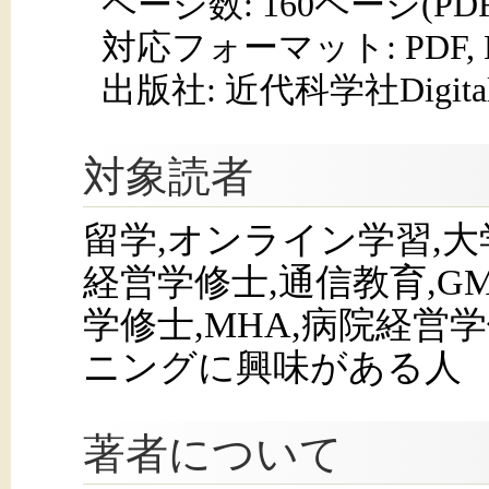
ページ数:
160ページ(PD
対応フォーマット:
PDF,
出版社: 近代科学社Digita
対象読者
留学,オンライン学習,大学
経営学修士,通信教育,GM
学修士,MHA,病院経営学修
ニングに興味がある人
著者について