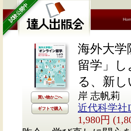
試験公開中
Ho
海外大学
留学」し
る、新し
岸 志帆莉
近代科学社Dig
ギフトで購入
1,980円 (1