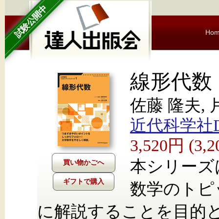
試験公開中
Ho
線形代数
佐藤 隆夫, 
近代科学社Dig
3,520円 (3
本シリーズ
ギフトで購入
数学のトピ
に解説することを目的