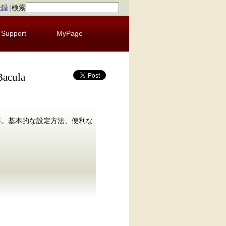
登録
|
検索
Support
MyPage
ula
門書。基本的な設定方法、便利な