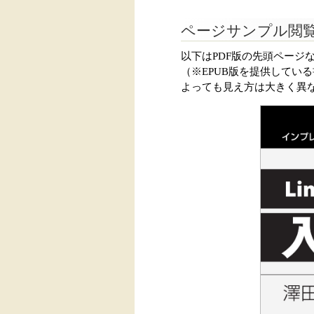
ページサンプル閲
以下はPDF版の先頭ページ
（※EPUB版を提供してい
よっても見え方は大きく異