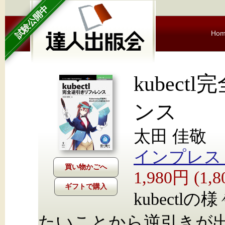
試験公開中
Ho
kubec
ンス
太田 佳敬
インプレス Nex
1,980円 (1
ギフトで購入
kubect
たいことから逆引きが