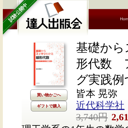
試験公開中
Ho
基礎から
形代数 
グ実践例
皆本 晃弥
近代科学社
ギフトで購入
3,740円
2,6