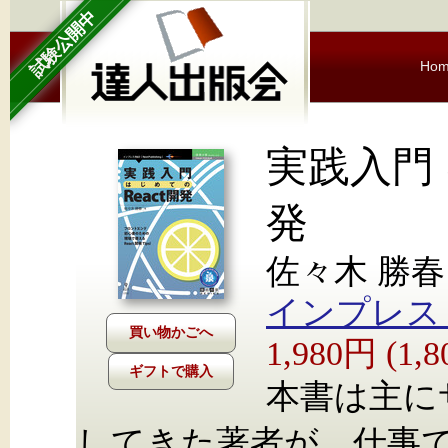
試験公開中
Ho
実践入門 
発
佐々木 勝春
インプレス Nex
1,980円 (1
ギフトで購入
本書は主に
してきた著者が、仕事