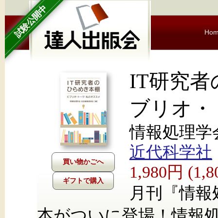
試験公開中
Ho
IT研究
ブリオ・
情報処理学会
近代科学社
1,980円 (1
ギフトで購入
月刊『情報
本がついに登場！情報