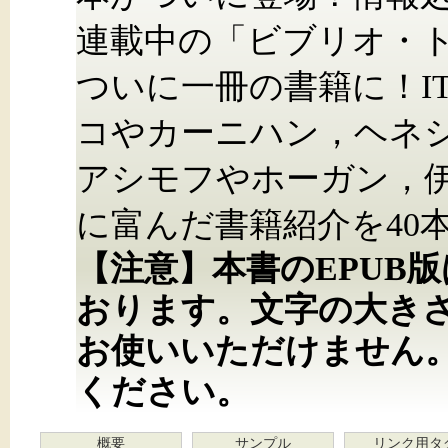
連載中の「ビブリオ・ト
ついに一冊の書籍に！I
コやカーニハン，ヘネ
アシモフやホーガン，
に富んだ書籍紹介を40
【注意】本書のEPUB
おります。文字の大き
お使いいただけません
ください。
概要
サンプル
リンク用タ