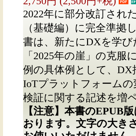
2,750円 (2,500円+税)
2022年に部分改訂された
（基礎編）に完全準拠し
書は、新たにDXを学び
「2025年の崖」の克
例の具体例として、D
IoTプラットフォーム
検証に関する記述を増
【注意】本書のEPUB
おります。文字の大き
お使いいただけません