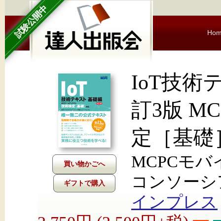
試験公開中
Ho
IoT技術
訂3版 M
定［基礎
MCPCモ
コンソーシ
ギフトで購入
インプレス