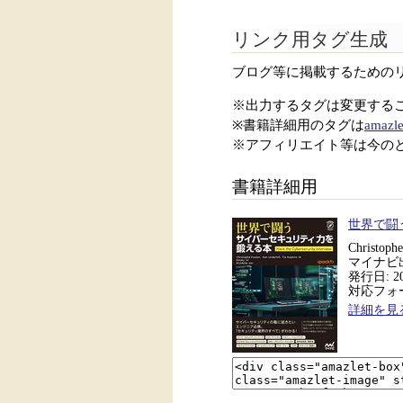
リンク用タグ生成
ブログ等に掲載するための
※出力するタグは変更する
※書籍詳細用のタグは
amazle
※アフィリエイト等は今の
書籍詳細用
世界で闘
Christoph
マイナビ
発行日: 20
対応フォー
詳細を見