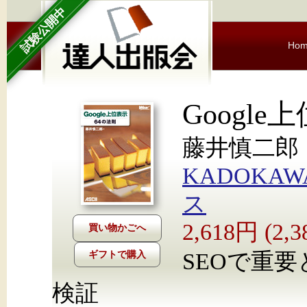
試験公開中
Ho
Google
藤井慎二郎
KADOKA
ス
2,618円 (2
SEOで重
ギフトで購入
検証