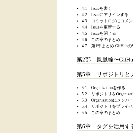
4.1 Issueを書く
4.2 Issueにアサインする
4.3 コミットログにコメ
4.4 Issueを更新する
4.5 Issueを閉じる
4.6 この章のまとめ
4.7 第1部まとめ GitHu
第2部 鳳凰編〜Git
第5章 リポジトリと
5.1 Organizationを作る
5.2 リポジトリをOrganiza
5.3 Organizationにメ
5.4 リポジトリをプライ
5.5 この章のまとめ
第6章 タグを活用す