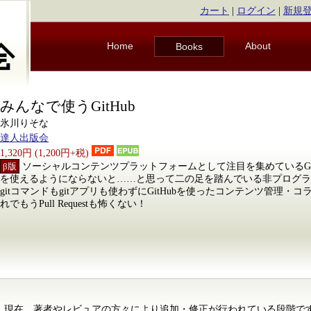
カート
|
ログイン
|
新規
Home
About
Books
みんなで使うGitHub
氷川りそな
達人出版会
1,320円 (1,200円+税)
β版
ソーシャルコンテンツプラットフォームとして注目を集めているGitH
を使えるようにならないと……と思って二の足を踏んでいる非プログラ
gitコマンドもgitアプリも使わずにGitHubを使ったコンテンツ管理
れでもうPull Requestも怖くない！
、現在、著者やレビュアの方々により追加・修正が行われている段階で