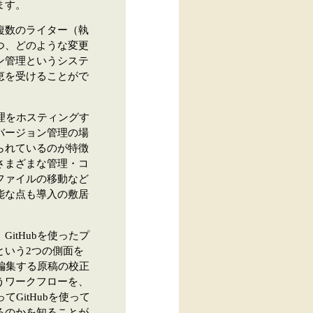
ます。
複数のライター（執
つ、どのような変更
ン管理というシステ
恵を受けることがで
管理をホスティングす
バージョン管理の場
られているのが特徴
さまざまな管理・コ
ファイルの移動など
能な点も導入の敷居
itHubを使ったプ
という2つの側面を
接編集する原稿の校正
うワークフローを、
GitHubを使って
るのかを知ることが