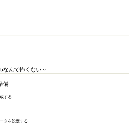
Hubなんて怖くない～
う準備
作成する
レータを設定する