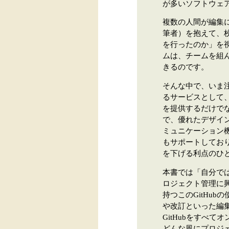
が多いソフトウェ
複数の人間が編集
筆者）を抱えて、
を行ったのか」を
ムは、チームを組
きるのです。
そんな中で、いま注
るサービスとして
を提供するだけで
で、優れたデザイ
ミュニケーション
もサポートしてお
を下げる利点のひ
本書では「自分では
ロジェクト管理に
持つこのGitHu
や改訂といった編
GitHubをすべ
どんな風にプロジ