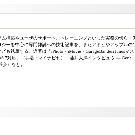
テム構築やユーザのサポート、トレーニングといった実務の傍ら、
ロジーを中心に専門雑誌への技術記事を、またアドビやアップルの
筆する。近著は「iPhoto・iMovie・GarageBand&iTunesマ
ks&iOS 7対応」（共著 : マイナビ刊）「藤井太洋インタビュウ ― Gene
出版会）など。