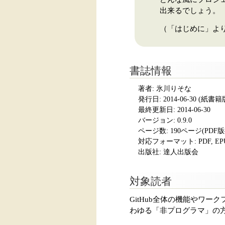
出来るでしょう。
（「はじめに」よ
書誌情報
著者: 氷川りそな
発行日:
2014-06-30
(紙書籍版発
最終更新日: 2014-06-30
バージョン: 0.9.0
ページ数:
190ページ(PDF
対応フォーマット:
PDF, E
出版社: 達人出版会
対象読者
GitHub全体の機能やワ
わゆる「非プログラマ」の