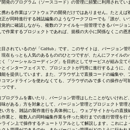
ア開発のプログラム（ソースコード）の管理に頻繁に利用されてい
に携わる作業はソフトウェアの開発だけではありません。たとえば
校正が同時進行する雑誌編集のようなワークフローでも「誰が、い
視覚的に確認しながら、複数のファイルを一括管理できるバージョ
んで作業するプロジェクトであれば、規模の大小に関係なくこの恩
目されているのが「GitHub」です。このサイトは、バージョン
、現在もっとも人気のあるもののひとつですが、たんにファイルの
なく「ソーシャルコーディング」を目的としてサービスが組み立て
ンとインターフェイスで、プロジェクトが円滑に進行するように、
機能を提供しています。また、ブラウザ上で直接コードの編集や、
りコマンドラインを使わなくても、ブラウザのみで多くの操作が可
とつです。
プログラムを書いたり、バージョン管理はしたことがないけれど、G
興味がある」方を対象として、バージョン管理とプロジェクト管理
bの使い方を、雑誌の製作進行を具体例にし、ウェブサイトからの直
集作業と、複数人の同時編集作業を伴った発行までの進行管理を行
てオンライン上で操作するチュートリアルとして解説します。これによって
ェクト管理ができるのか、またバージョン管理がどのように行われ