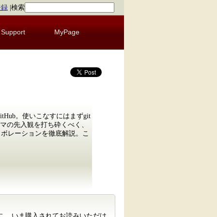
登録
|
検索
Support
MyPage
ub。使いこなすにはまずgit
マの先入観を打ち砕くべく、
・コラボレーションを徹底解説。こ
す。 いま購入されてお読みいただけ