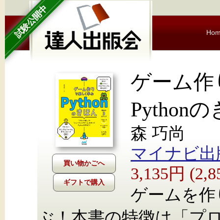
試験公開中
Ho
ゲーム
Python
森 巧尚
マイナビ出
3,135円 (2
ギフトで購入
ゲームを作り
ぶ！本書の特徴は「プ