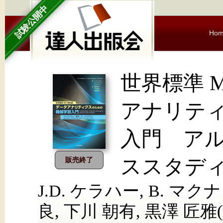
試験公開中
Ho
世界標準 
アナリテ
入門 ア
ススタデ
販売終了
J.D. ケラハー, B. マク
良, 下川 朝有, 黒澤 匠雅(