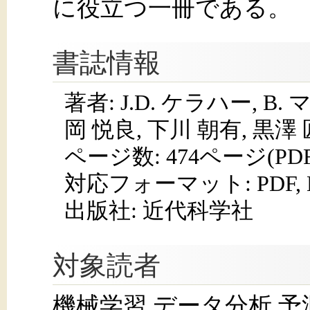
に役立つ一冊である。
書誌情報
著者: J.D. ケラハー, B.
岡 悦良, 下川 朝有, 黒澤 
ページ数:
474ページ(PD
対応フォーマット:
PDF,
出版社: 近代科学社
対象読者
機械学習,データ分析,予測