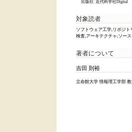
出版社: 近代科学社Digital
対象読者
ソフトウェア工学,リポジトリ
検査,アーキテクチャ,ソー
著者について
吉田 則裕
立命館大学 情報理工学部 教