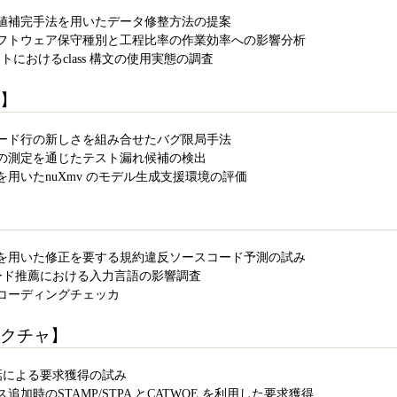
値補完手法を用いたデータ修整方法の提案
フトウェア保守種別と工程比率の作業効率への影響分析
ジェクトにおけるclass 構文の使用実態の調査
】
ード行の新しさを組み合せたバグ限局手法
の測定を通じたテスト漏れ候補の検出
用いたnuXmv のモデル生成支援環境の評価
を用いた修正を要する規約違反ソースコード予測の試み
用いたコード推薦における入力言語の影響調査
コーディングチェッカ
クチャ】
た対話による要求獲得の試み
加時のSTAMP/STPA とCATWOE を利用した要求獲得