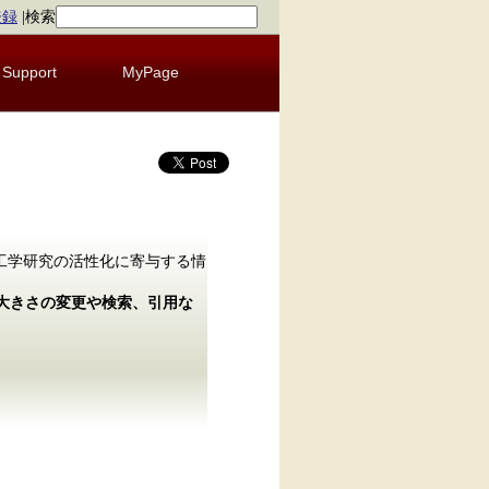
登録
|
検索
Support
MyPage
ア工学研究の活性化に寄与する情
の大きさの変更や検索、引用な