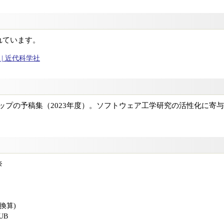
れています。
| 近代科学社
ョップの予稿集（2023年度）。ソフトウェア工学研究の活性化に寄
奈
版換算)
PUB