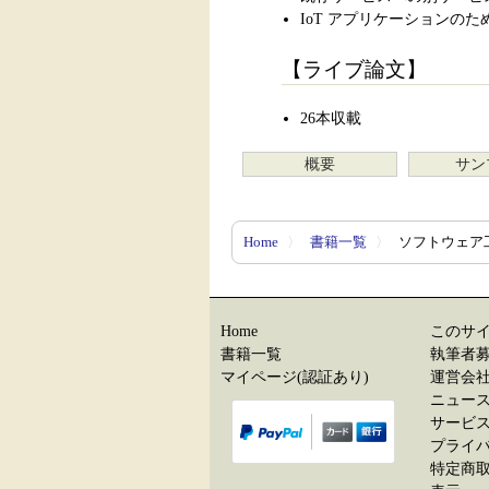
IoT アプリケーションの
【ライブ論文】
26本収載
概要
サン
Home
〉
書籍一覧
〉
ソフトウェア工
Home
このサ
書籍一覧
執筆者
マイページ(認証あり)
運営会
ニュー
サービ
プライ
特定商