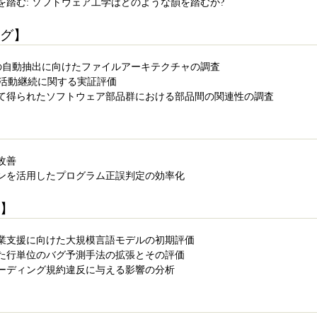
踏む: ソフトウェア工学はどのような韻を踏むか?
グ】
ロセッサの自動抽出に向けたファイルアーキテクチャの調査
の活動継続に関する実証評価
て得られたソフトウェア部品群における部品間の関連性の調査
改善
ンを活用したプログラム正誤判定の効率化
】
業支援に向けた大規模言語モデルの初期評価
た行単位のバグ予測手法の拡張とその評価
ーディング規約違反に与える影響の分析