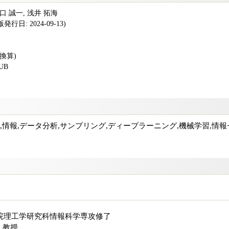
山口 誠一, 浅井 拓海
行日: 2024-09-13)
版換算)
PUB
AI,情報,データ分析,サンプリング,ディープラーニング,機械学習,
学院理工学研究科情報科学専攻修了
 教授