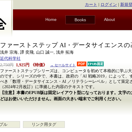
カート
|
ログイン
|
新規
Home
About
Books
ファーストステップ AI・データサイエンスの
浅井 宗海, 譚 奕飛, 山口 誠一, 浅井 拓海
近代科学社
2,750円
1,925円
《特価》
→ セールサイト
ファーストステップシリーズは、コンピュータを初めて本格的に学ぶ大
のです。シリーズの中で、本書は、政府の「AI 戦略2019」によって
べき「数理・データサイエンス・AI ／リテラシーレベル」として策定
（2024年2月改訂）に準拠した内容のテキストです。
【注意】本書のEPUB版は固定レイアウト型になっております。文字
どはお使いいただけません。画面の大きい端末でご利用ください。
プル
リンク用タグ