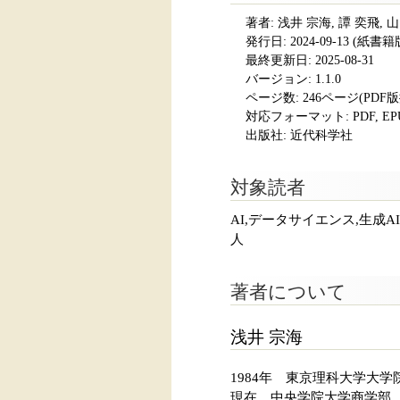
著者: 浅井 宗海, 譚 奕飛, 
発行日:
2024-09-13
(紙書籍版発
最終更新日: 2025-08-31
バージョン: 1.1.0
ページ数:
246ページ(PDF
対応フォーマット:
PDF, E
出版社: 近代科学社
対象読者
AI,データサイエンス,生成
人
著者について
浅井 宗海
1984年 東京理科大学大
現在 中央学院大学商学部