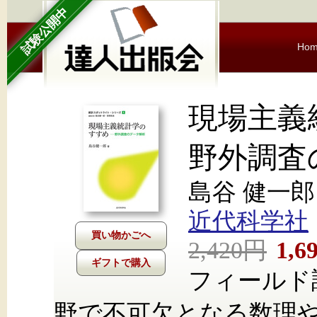
試験公開中
Ho
現場主
野外調査
島谷 健一郎
近代科学社
2,420円
1,6
ギフトで購入
フィールド
野で不可欠となる数理