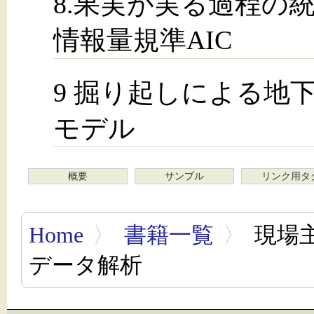
8.果実が実る過程の
情報量規準AIC
9 掘り起しによる地
モデル
概要
サンプル
リンク用タ
Home
〉
書籍一覧
〉
現場
データ解析