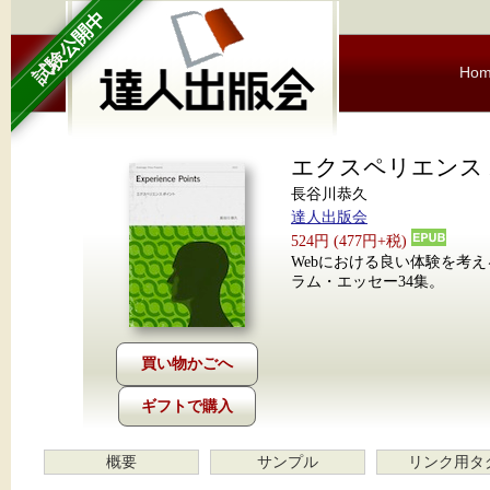
試験公開中
Ho
エクスペリエンス
長谷川恭久
達人出版会
524円 (477円+税)
Webにおける良い体験を考
ラム・エッセー34集。
ギフトで購入
概要
サンプル
リンク用タ