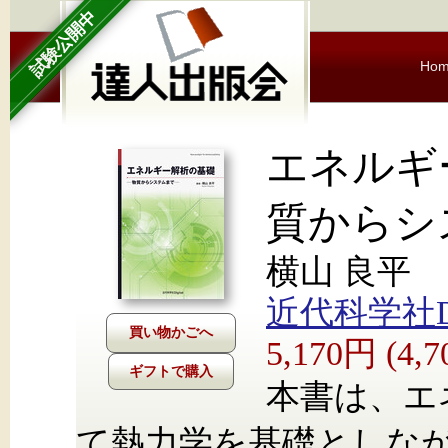
試験公開中
Ho
エネルギ
質からシ
横山 良平
近代科学社Dig
5,170円 (4
ギフトで購入
本書は、エ
て熱力学を基礎としな