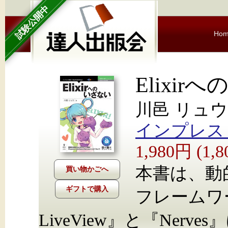
試験公開中
Ho
Elixir
川邑 リュウ
インプレス Nex
1,980円 (1
本書は、動的
ギフトで購入
フレームワー
LiveView』と『Ner