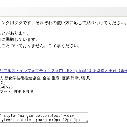
リンク用タグです。それぞれの使い方に応じて貼り付けてください
ことがあります。
t
に準拠しています。
ところついておりません。ご了承ください。
リアルズ・インフォマティクス入門 RとPythonによる基礎と実践【電
 新化学技術推進協会, 金谷 重彦, 蓬莱 尚幸, 張 凡
gital
-07-25
ト: PDF, EPUB