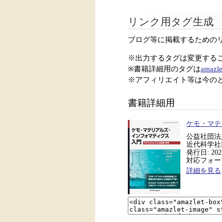
リンク用タグ生成
ブログ等に掲載するための
※出力するタグは変更する
※書籍詳細用のタグは
amazle
※アフィリエイト等は今の
書籍詳細用
ケモ・マテ
公益社団法人
近代科学社Di
発行日: 2025
対応フォーマッ
詳細を見る