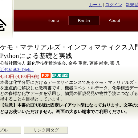
カート
|
ログイン
|
新規
Home
About
Books
ケモ・マテリアルズ・インフォマティクス入
Pythonによる基礎と実践
公益社団法人 新化学技術推進協会, 金谷 重彦, 蓬莱 尚幸, 張 凡
近代科学社Digital
4,510円 (4,100円+税)
本書は化学分野におけるデータサイエンスであるケモ・マテリアルズ・
を重点的に解説した教科書です。機器スペクトルデータ、化学構造デー
どの多様な化学データを活用し、物質の新規発見や物性予測につなげる
得することを目標としています。
【注意】本書のEPUB版は固定レイアウト型になっております。文字
どはお使いいただけません。画面の大きい端末でご利用ください。
プル
リンク用タグ