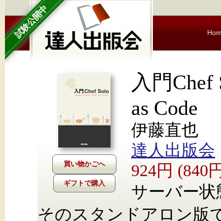
試験公開中
Ho
入門Chef So
as Code
伊藤直也
達人出版会
924円 (84
ギフトで購入
サーバー状
そのスタンドアロン版である