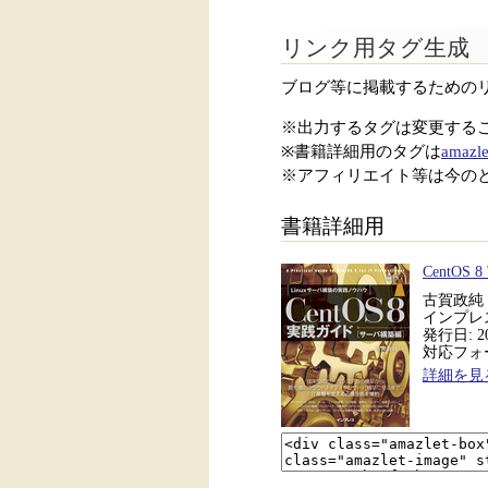
リンク用タグ生成
ブログ等に掲載するための
※出力するタグは変更する
※書籍詳細用のタグは
amazle
※アフィリエイト等は今の
書籍詳細用
CentO
古賀政純
インプレ
発行日: 20
対応フォーマ
詳細を見