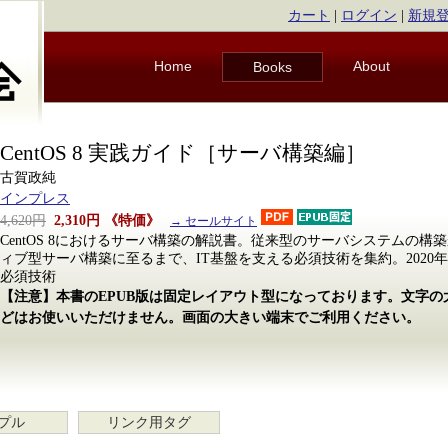
カート
|
ログイン
|
新規
Home
About
Books
CentOS 8 実践ガイド［サーバ構築編］
古賀政純
インプレス
4,620円
2,310円
《特価》
→ セールサイト
CentOS 8におけるサーバ構築の解説書。従来型のサーバシステムの
ィブ型サーバ構築に至るまで、IT基盤を支える必須技術を集約。2020
必須技術
【注意】本書のEPUB版は固定レイアウト型になっております。文字
どはお使いいただけません。画面の大きい端末でご利用ください。
プル
リンク用タグ