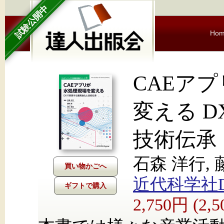
試験公開中
Ho
CAEア
変える 
技術伝承
石森 洋行, 
近代科学社Dig
ギフトで購入
2,750円 (2